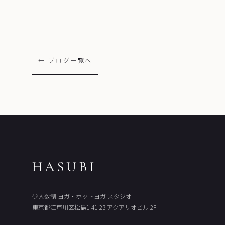
← ブログ一覧へ
HASUBI
少人数制 ヨガ・ホットヨガ スタジオ
東京都江戸川区松島1-41-23 アクアリオビル 2F