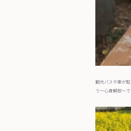
観光バスや車が駐
う～心身解放〜で