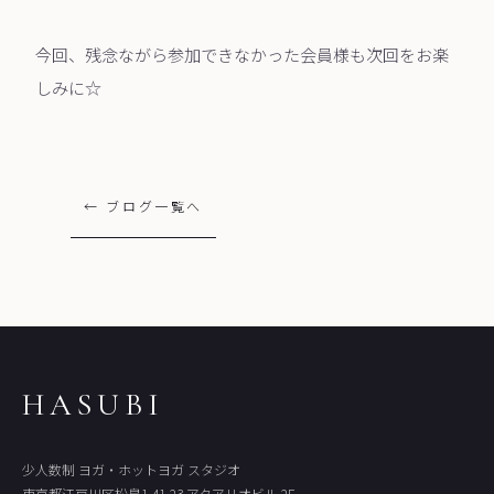
今回、残念ながら参加できなかった会員様も次回をお楽
しみに☆
← ブログ一覧へ
HASUBI
少人数制 ヨガ・ホットヨガ スタジオ
東京都江戸川区松島1-41-23 アクアリオビル 2F