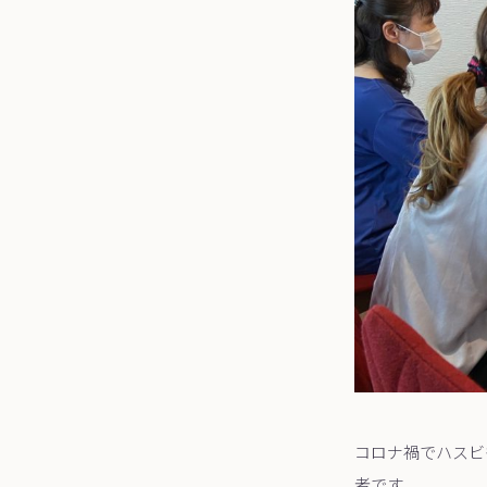
コロナ禍でハスビ
者です。