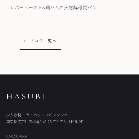
レバーペースト&鶏ハムの天然酵母炭パン
← ブログ一覧へ
HASUBI
少人数制 ヨガ・ホットヨガ スタジオ
東京都江戸川区松島1-41-23 アクアリオビル 2F
03-6231-4554