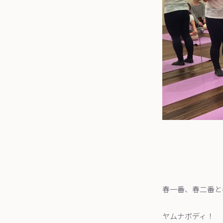
春一番、春二番と春
ヤムナボディ！