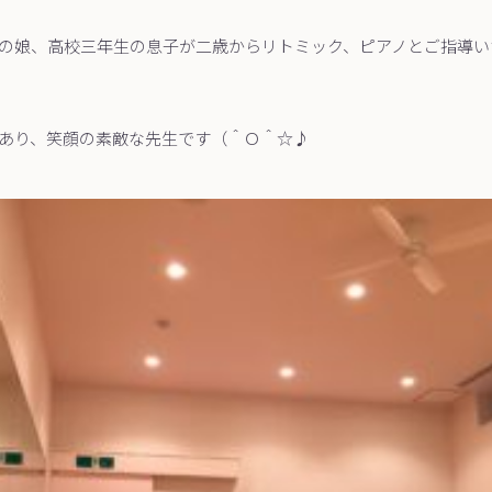
の娘、高校三年生の息子が二歳からリトミック、ピアノとご指導い
あり、笑顔の素敵な先生です（＾Ｏ＾☆♪