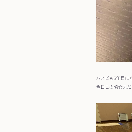
ハスビも5年目に
今日この頃☆まだま