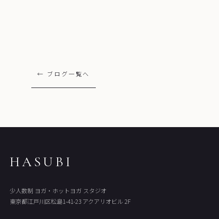
← ブログ一覧へ
HASUBI
少人数制 ヨガ・ホットヨガ スタジオ
東京都江戸川区松島1-41-23 アクアリオビル 2F