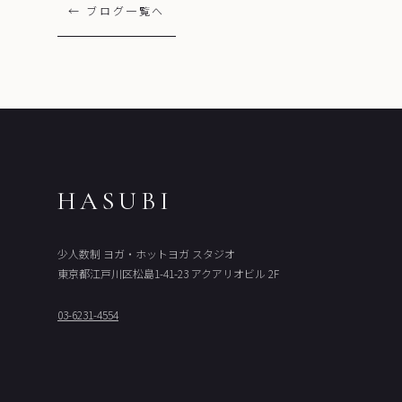
← ブログ一覧へ
HASUBI
少人数制 ヨガ・ホットヨガ スタジオ
東京都江戸川区松島1-41-23 アクアリオビル 2F
03-6231-4554