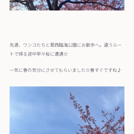
先週、ワンコたちと葛西臨海公園にお散歩へ。違うルー
トで帰る途中早々桜に遭遇☆
一気に春の気分にさせてもらいました☆春すぐですね♪