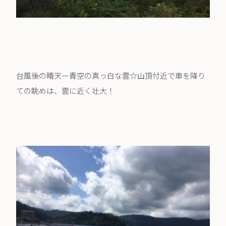
台風後の晴天ー青空の真っ白な雲☆山頂付近で車を降り
ての眺めは、雲に近く壮大！