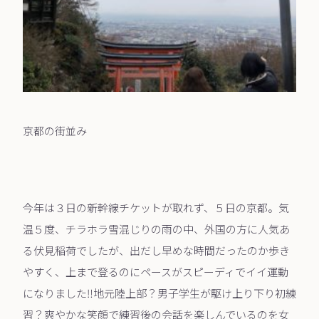
京都の街並み
今年は３日の新幹線チケットが取れず、５日の京都。気
温５度、チラホラ雪混じりの雨の中、外国の方に人気あ
る伏見稲荷でしたが、出だし早めな時間だったのか歩き
やすく、上まで登るのにペースがスピーディでイイ運動
になりました‼︎地元陸上部？男子学生が駆け上り下り初練
習？爽やかな笑顔で練習後の会話を楽しんでいるのを女